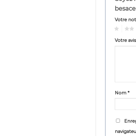
besac
Votre no
1
2
Votre avi
Nom
*
Enreg
navigate