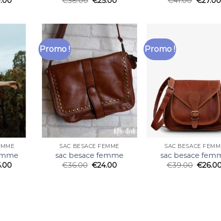
.00
€
38.00
€
25.00
€
41.00
€
27.00
Promo !
Promo !
EMME
SAC BESACE FEMME
SAC BESACE FEMM
femme
sac besace femme
sac besace fem
6.00
€
36.00
€
24.00
€
39.00
€
26.0