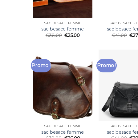
SAC BESACE FEMME
SAC BESACE F
sac besace femme
sac besace 
€
38.00
€
25.00
€
41.00
€
27
Promo !
Promo !
SAC BESACE FEMME
SAC BESACE F
sac besace femme
sac besace 