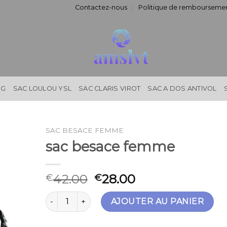
Contactez-nous
Politique de remboursemen
NG
SAC LOULOU YSL
SAC CLARIS VIROT
SAC A DOS ANTIVOL
SAC BESACE FEMME
sac besace femme
42.00
28.00
€
€
quantité de sac besace femme
AJOUTER AU PANIER