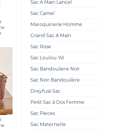
Sac A Main Lancel
Sac Camel
E
Maroquinerie Homme
me
0
Grand Sac A Main
Sac Rose
Sac Loulou Ysl
Sac Bandouliere Noir
Sac Noir Bandoulière
Dreyfuss Sac
Petit Sac à Dos Femme
Sac Pieces
E
Sac Maternelle
me