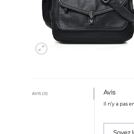
Avis
AVIS (0)
Il n’y a pas e
Soyez l