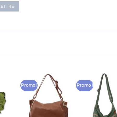
Promo !
Promo !