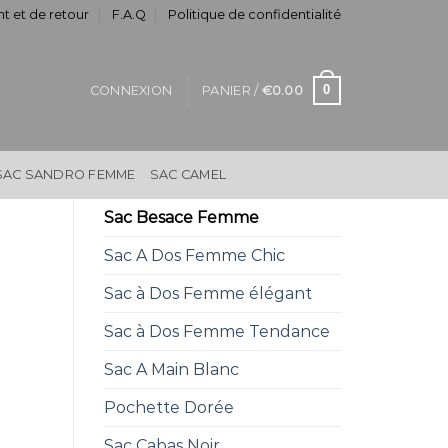
t et de retour
F.A.Q
Politique de confidentialité
0
CONNEXION
PANIER /
€
0.00
SAC SANDRO FEMME
SAC CAMEL
Sac Besace Femme
Sac A Dos Femme Chic
Sac à Dos Femme élégant
Sac à Dos Femme Tendance
Sac A Main Blanc
Pochette Dorée
Sac Cabas Noir