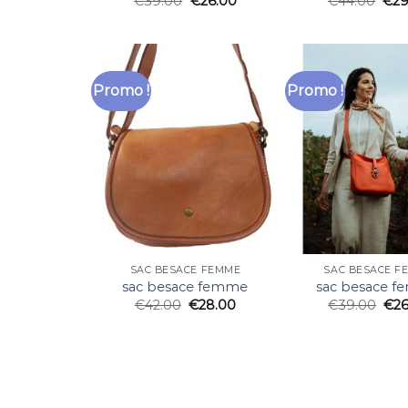
€
39.00
€
26.00
€
44.00
€
29
Promo !
Promo !
SAC BESACE FEMME
SAC BESACE F
sac besace femme
sac besace 
€
42.00
€
28.00
€
39.00
€
2