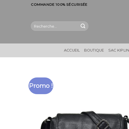
Skip
COMMANDE 100% SÉCURISÉE
to
content
Recherche
pour :
ACCUEIL
BOUTIQUE
SAC KIPLI
Promo !