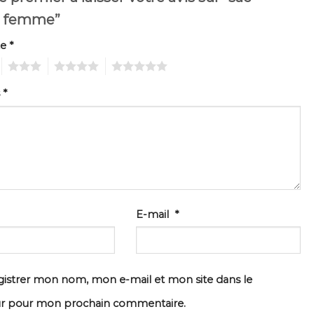
e femme”
te
*
3
4
5
s
*
E-mail
*
istrer mon nom, mon e-mail et mon site dans le
ur pour mon prochain commentaire.