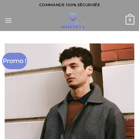
Skip
COMMANDE 100% SÉCURISÉE
to
content
0
Promo !