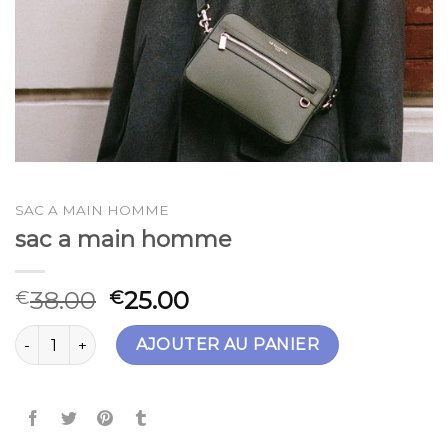
SAC A MAIN HOMME
sac a main homme
38.00
25.00
€
€
quantité de sac a main homme
AJOUTER AU PANIER