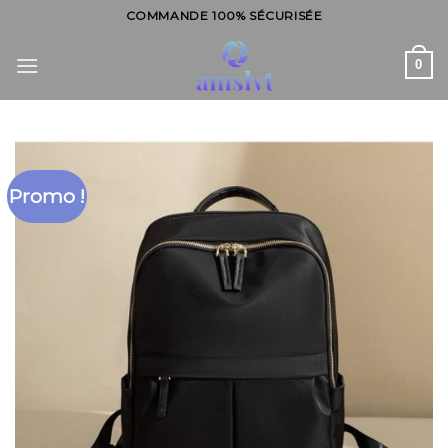
Skip
COMMANDE 100% SÉCURISÉE
to
content
0
Promo !