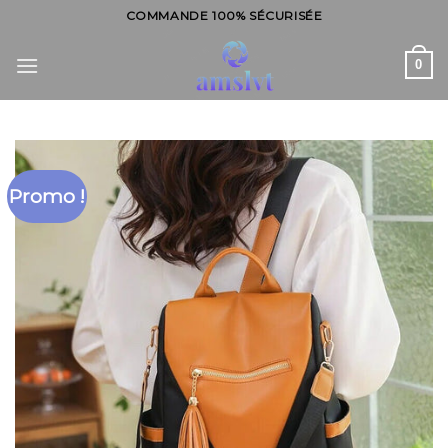
Skip
COMMANDE 100% SÉCURISÉE
to
content
0
Promo !