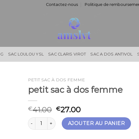
Contactez-nous
Politique de remboursemen
NG
SAC LOULOU YSL
SAC CLARIS VIROT
SAC A DOS ANTIVOL
PETIT SAC À DOS FEMME
petit sac à dos femme
41.00
27.00
€
€
quantité de petit sac à dos femme
AJOUTER AU PANIER