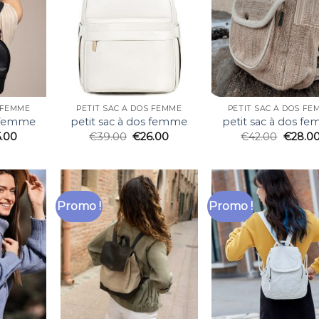
S FEMME
PETIT SAC À DOS FEMME
PETIT SAC À DOS FE
s femme
petit sac à dos femme
petit sac à dos f
5.00
€
39.00
€
26.00
€
42.00
€
28.0
Promo !
Promo !