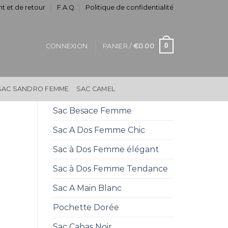
t et de retour
F.A.Q
Politique de confidentialité
0
CONNEXION
PANIER /
€
0.00
SAC SANDRO FEMME
SAC CAMEL
Sac Besace Femme
Sac A Dos Femme Chic
Sac à Dos Femme élégant
Sac à Dos Femme Tendance
Sac A Main Blanc
Pochette Dorée
Sac Cabas Noir