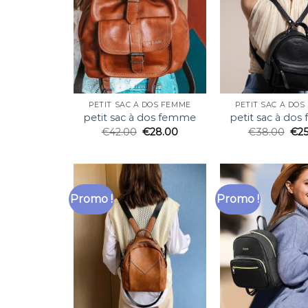
PETIT SAC À DOS FEMME
PETIT SAC À DO
petit sac à dos femme
petit sac à do
€
42.00
€
28.00
€
38.00
€
2
Promo !
Promo !