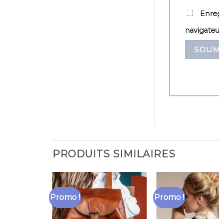
Enreg
navigate
PRODUITS SIMILAIRES
Promo !
Promo !