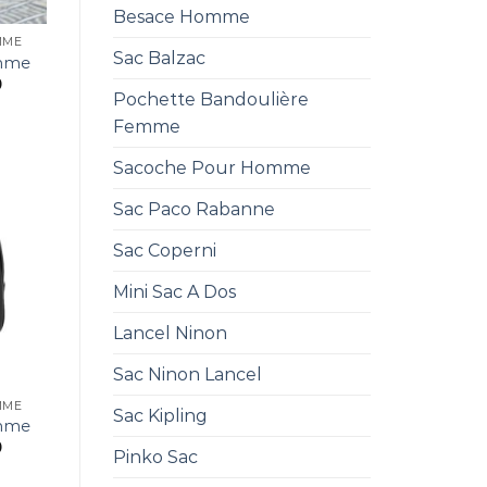
Besace Homme
MME
Sac Balzac
emme
0
Pochette Bandoulière
Femme
Sacoche Pour Homme
Sac Paco Rabanne
Sac Coperni
Mini Sac A Dos
Lancel Ninon
Sac Ninon Lancel
MME
Sac Kipling
emme
0
Pinko Sac