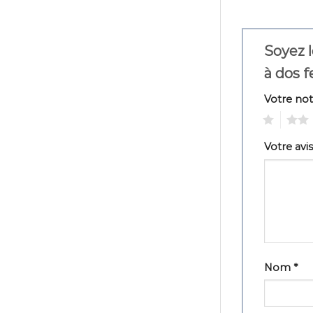
Soyez l
à dos
Votre no
1
2
Votre avi
Nom
*