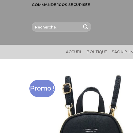
Skip
COMMANDE 100% SÉCURISÉE
to
content
Recherche
pour :
ACCUEIL
BOUTIQUE
SAC KIPLI
Promo !