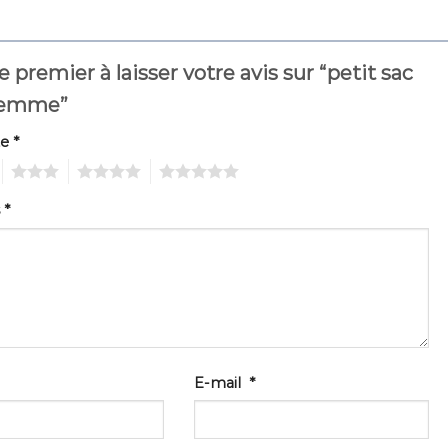
e premier à laisser votre avis sur “petit sac
 femme”
te
*
3
4
5
s
*
E-mail
*