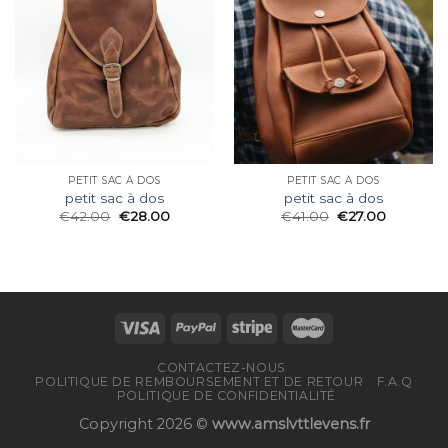
PETIT SAC À DOS
PETIT SAC À DOS
petit sac à dos
petit sac à dos
€
42.00
€
28.00
€
41.00
€
27.00
CONTACTEZ-NOUS
POLITIQUE DE REMBOURSEMENT ET DE RETOUR
F.A.Q
POLITIQUE DE CONFIDENTIALITÉ
Copyright 2026 ©
www.amslvttlevens.fr