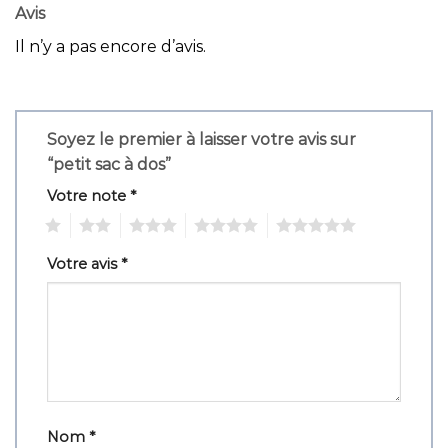
Avis
Il n’y a pas encore d’avis.
Soyez le premier à laisser votre avis sur
“petit sac à dos”
Votre note
*
1
2
3
4
5
Votre avis
*
Nom
*