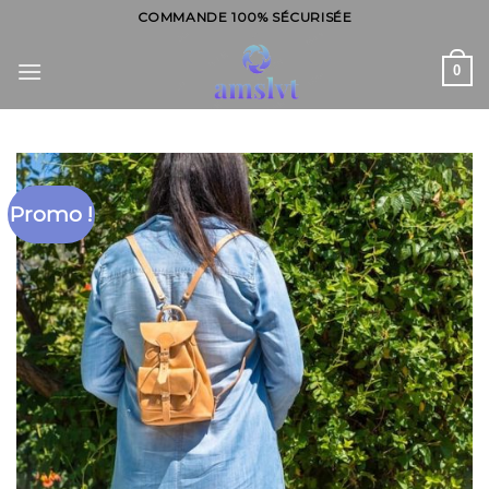
Skip
COMMANDE 100% SÉCURISÉE
to
content
0
Promo !