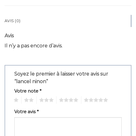
AVIS (0)
Avis
Il n’y a pas encore d’avis.
Soyez le premier à laisser votre avis sur
“lancel ninon”
Votre note
*
1
2
3
4
5
Votre avis
*