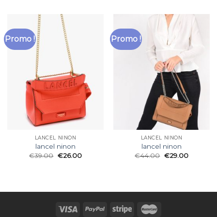
Promo !
Promo !
LANCEL NINON
LANCEL NINON
lancel ninon
lancel ninon
€
39.00
€
26.00
€
44.00
€
29.00