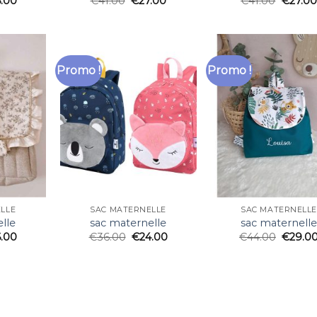
5.00
€
41.00
€
27.00
€
41.00
€
27.00
Promo !
Promo !
LLE
SAC MATERNELLE
SAC MATERNELLE
lle
sac maternelle
sac maternell
6.00
€
36.00
€
24.00
€
44.00
€
29.0