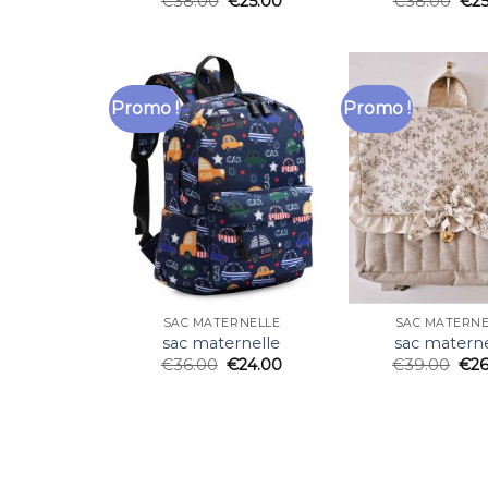
€
38.00
€
25.00
€
38.00
€
2
Promo !
Promo !
SAC MATERNELLE
SAC MATERNE
sac maternelle
sac materne
€
36.00
€
24.00
€
39.00
€
2