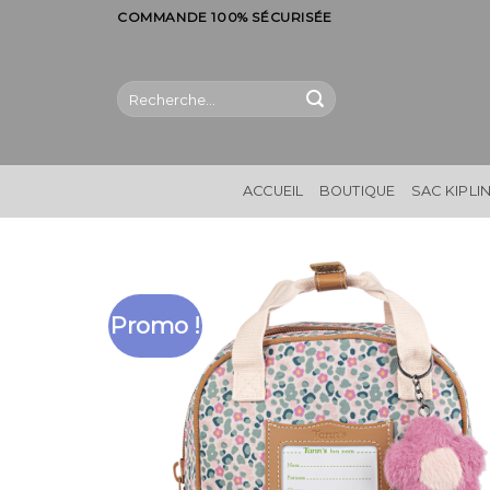
Skip
COMMANDE 100% SÉCURISÉE
to
content
Recherche
pour :
ACCUEIL
BOUTIQUE
SAC KIPLI
Promo !