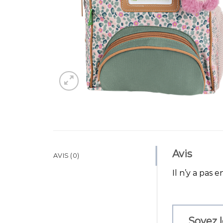
Avis
AVIS (0)
Il n’y a pas e
Soyez l