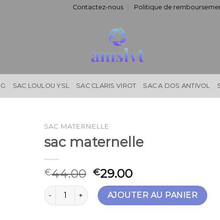
Contactez-nous
Politique de remboursemen
NG
SAC LOULOU YSL
SAC CLARIS VIROT
SAC A DOS ANTIVOL
SAC MATERNELLE
sac maternelle
44.00
29.00
€
€
quantité de sac maternelle
AJOUTER AU PANIER