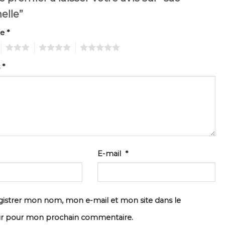
elle”
te
*
3
4
5
s
*
E-mail
*
istrer mon nom, mon e-mail et mon site dans le
ur pour mon prochain commentaire.