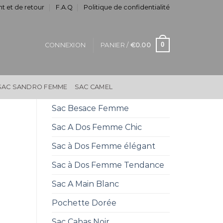
t et de retour
F.A.Q
Politique de confidentialité
0
CONNEXION
PANIER /
€
0.00
SAC SANDRO FEMME
SAC CAMEL
Sac Besace Femme
Sac A Dos Femme Chic
Sac à Dos Femme élégant
Sac à Dos Femme Tendance
Sac A Main Blanc
Pochette Dorée
Sac Cabas Noir