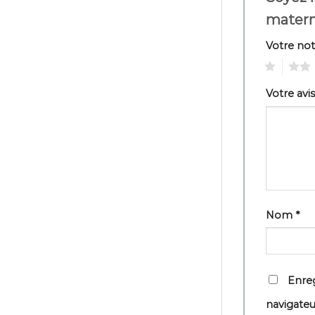
matern
Votre no
1
2
Votre avi
Nom
*
Enreg
navigate